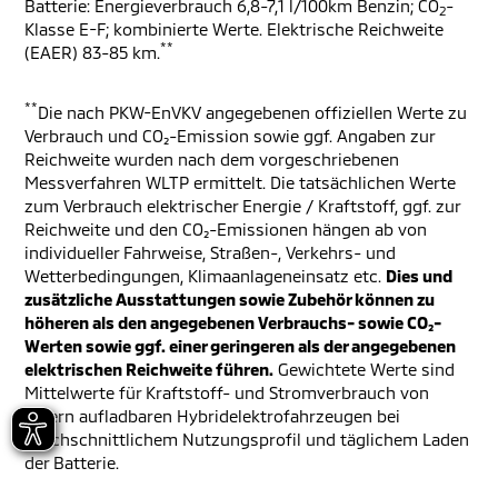
Batterie: Energieverbrauch 6,8-7,1 l/100km Benzin; CO
-
2
Klasse E-F; kombinierte Werte. Elektrische Reichweite
**
(EAER) 83-85 km.
**
Die nach PKW-EnVKV angegebenen offiziellen Werte zu
Verbrauch und CO₂-Emission sowie ggf. Angaben zur
Reichweite wurden nach dem vorgeschriebenen
Messverfahren WLTP ermittelt. Die tatsächlichen Werte
zum Verbrauch elektrischer Energie / Kraftstoff, ggf. zur
Reichweite und den CO₂-Emissionen hängen ab von
individueller Fahrweise, Straßen-, Verkehrs- und
Wetterbedingungen, Klimaanlageneinsatz etc.
Dies und
zusätzliche Ausstattungen sowie Zubehör können zu
höheren als den angegebenen Verbrauchs- sowie CO₂-
Werten sowie ggf. einer geringeren als der angegebenen
elektrischen Reichweite führen.
Gewichtete Werte sind
Mittelwerte für Kraftstoff- und Stromverbrauch von
extern aufladbaren Hybridelektrofahrzeugen bei
durchschnittlichem Nutzungsprofil und täglichem Laden
der Batterie.