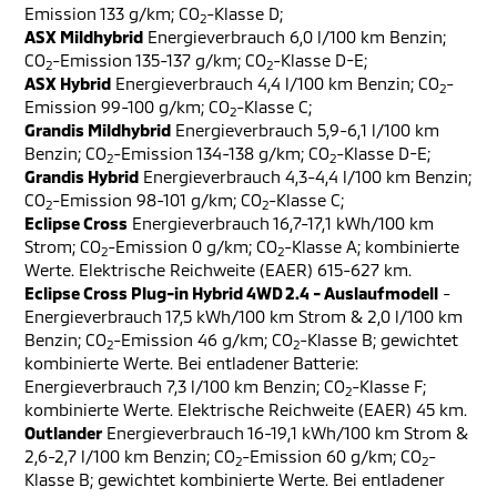
Emission 133 g/km; CO
-Klasse D;
2
ASX Mildhybrid
Energieverbrauch 6,0 l/100 km Benzin;
CO
-Emission 135-137 g/km; CO
-Klasse D-E;
2
2
ASX Hybrid
Energieverbrauch 4,4 l/100 km Benzin; CO
-
2
Emission 99-100 g/km; CO
-Klasse C;
2
Grandis Mildhybrid
Energieverbrauch 5,9-6,1 l/100 km
Benzin; CO
-Emission 134-138 g/km; CO
-Klasse D-E;
2
2
Grandis Hybrid
Energieverbrauch 4,3-4,4 l/100 km Benzin;
CO
-Emission 98-101 g/km; CO
-Klasse C;
2
2
Eclipse Cross
Energieverbrauch 16,7-17,1 kWh/100 km
Strom; CO
-Emission 0 g/km; CO
-Klasse A; kombinierte
2
2
Werte. Elektrische Reichweite (EAER) 615-627 km.
Eclipse Cross Plug-in Hybrid 4WD 2.4 - Auslaufmodell
-
Energieverbrauch 17,5 kWh/100 km Strom & 2,0 l/100 km
Benzin; CO
-Emission 46 g/km; CO
-Klasse B; gewichtet
2
2
kombinierte Werte. Bei entladener Batterie:
Energieverbrauch 7,3 l/100 km Benzin; CO
-Klasse F;
2
kombinierte Werte. Elektrische Reichweite (EAER) 45 km.
Outlander
Energieverbrauch 16-19,1 kWh/100 km Strom &
2,6-2,7 l/100 km Benzin; CO
-Emission 60 g/km; CO
-
2
2
Klasse B; gewichtet kombinierte Werte. Bei entladener