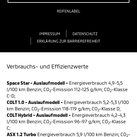
REIFENLABEL
IMPRESSUM
DATENSCHUTZ
ERKLÄRUNG ZUR BARRIEREFREIHEIT
Verbrauchs- und Effizienzwerte
Space Star - Auslaufmodell -
Energieverbrauch 4,9-5,5
l/100 km Benzin; CO
-Emission 112-125 g/km; CO
-Klasse
2
2
C-D;
COLT 1.0 - Auslaufmodell -
Energieverbrauch 5,2-5,3 l/100
km Benzin; CO
-Emission 118-119 g/km; CO
-Klasse D;
2
2
COLT Hybrid - Auslaufmodell -
Energieverbrauch 4,2-4,3
l/100 km Benzin; CO
-Emission 96-97 g/km; CO
-Klasse
2
2
C;
ASX 1.2 Turbo
Energieverbrauch 5,9 l/100 km Benzin; CO
-
2