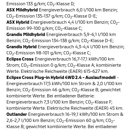
Emission 133 g/km; CO
-Klasse D;
2
ASX Mildhybrid
Energieverbrauch 6,0 l/100 km Benzin;
CO
-Emission 135-137 g/km; CO
-Klasse D-E;
2
2
ASX Hybrid
Energieverbrauch 4,4 l/100 km Benzin; CO
-
2
Emission 99-100 g/km; CO
-Klasse C;
2
Grandis Mildhybrid
Energieverbrauch 5,9-6,1 l/100 km
Benzin; CO
-Emission 134-138 g/km; CO
-Klasse D-E;
2
2
Grandis Hybrid
Energieverbrauch 4,3-4,4 l/100 km Benzin;
CO
-Emission 98-101 g/km; CO
-Klasse C;
2
2
Eclipse Cross
Energieverbrauch 16,7-17,1 kWh/100 km
Strom; CO
-Emission 0 g/km; CO
-Klasse A; kombinierte
2
2
Werte. Elektrische Reichweite (EAER) 615-627 km.
Eclipse Cross Plug-in Hybrid 4WD 2.4 - Auslaufmodell
-
Energieverbrauch 17,5 kWh/100 km Strom & 2,0 l/100 km
Benzin; CO
-Emission 46 g/km; CO
-Klasse B; gewichtet
2
2
kombinierte Werte. Bei entladener Batterie:
Energieverbrauch 7,3 l/100 km Benzin; CO
-Klasse F;
2
kombinierte Werte. Elektrische Reichweite (EAER) 45 km.
Outlander
Energieverbrauch 16-19,1 kWh/100 km Strom &
2,6-2,7 l/100 km Benzin; CO
-Emission 60 g/km; CO
-
2
2
Klasse B; gewichtet kombinierte Werte. Bei entladener