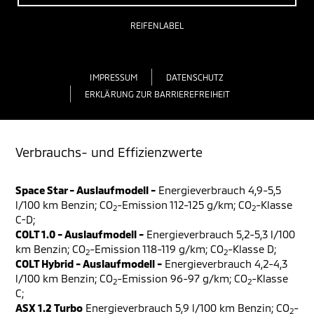
REIFENLABEL
IMPRESSUM
DATENSCHUTZ
ERKLÄRUNG ZUR BARRIEREFREIHEIT
Verbrauchs- und Effizienzwerte
Space Star - Auslaufmodell -
Energieverbrauch 4,9-5,5
l/100 km Benzin; CO
-Emission 112-125 g/km; CO
-Klasse
2
2
C-D;
COLT 1.0 - Auslaufmodell -
Energieverbrauch 5,2-5,3 l/100
km Benzin; CO
-Emission 118-119 g/km; CO
-Klasse D;
2
2
COLT Hybrid - Auslaufmodell -
Energieverbrauch 4,2-4,3
l/100 km Benzin; CO
-Emission 96-97 g/km; CO
-Klasse
2
2
C;
ASX 1.2 Turbo
Energieverbrauch 5,9 l/100 km Benzin; CO
-
2