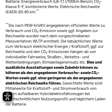
Batterie: Energieverbrauch 6,8-7,1 l/100km Benzin; CO
-
2
Klasse E-F; kombinierte Werte. Elektrische Reichweite
**
(EAER) 83-85 km.
**
Die nach PKW-EnVKV angegebenen offiziellen Werte zu
Verbrauch und CO₂-Emission sowie ggf. Angaben zur
Reichweite wurden nach dem vorgeschriebenen
Messverfahren WLTP ermittelt. Die tatsächlichen Werte
zum Verbrauch elektrischer Energie / Kraftstoff, ggf. zur
Reichweite und den CO₂-Emissionen hängen ab von
individueller Fahrweise, Straßen-, Verkehrs- und
Wetterbedingungen, Klimaanlageneinsatz etc.
Dies und
zusätzliche Ausstattungen sowie Zubehör können zu
höheren als den angegebenen Verbrauchs- sowie CO₂-
Werten sowie ggf. einer geringeren als der angegebenen
elektrischen Reichweite führen.
Gewichtete Werte sind
Mittelwerte für Kraftstoff- und Stromverbrauch von
extern aufladbaren Hybridelektrofahrzeugen bei
durchschnittlichem Nutzungsprofil und täglichem Laden
der Batterie.